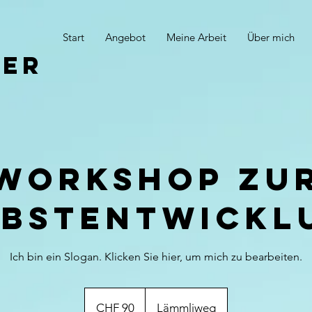
Start
Angebot
Meine Arbeit
Über mich
ser
Workshop zu
lbstentwickl
Ich bin ein Slogan. Klicken Sie hier, um mich zu bearbeiten.
90
Schweizer
CHF 90
Lämmliweg
Franken