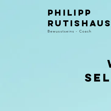
Philipp
rutishau
Bewusstseins - Coach
Se