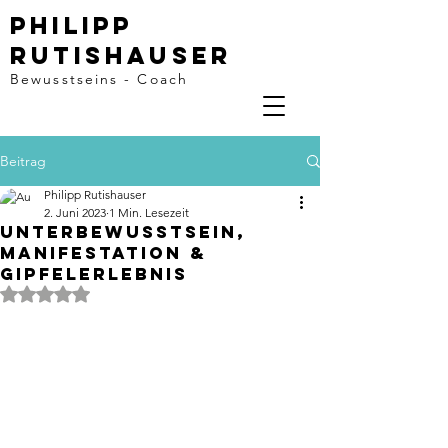
Philipp
rutishauser
Bewusstseins - Coach
Beitrag
Philipp Rutishauser
2. Juni 2023
1 Min. Lesezeit
Unterbewusstsein,
Manifestation &
Gipfelerlebnis
Mit NaN von 5 Sternen bewertet.