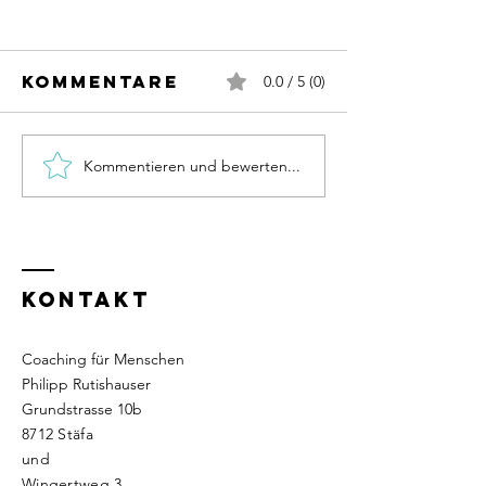
Kommentare
0.0 / 5 (0)
Kommentieren und bewerten...
Mein ga
Wie kommst du
persönl
in deine
Weg in d
Präsenz und
Berufun
Verbundenheit?
Bestimm
KONTAKT
Coaching für Menschen
Philipp Rutishauser
Grundstrasse 10b
8712 Stäfa
und
Wingertweg 3