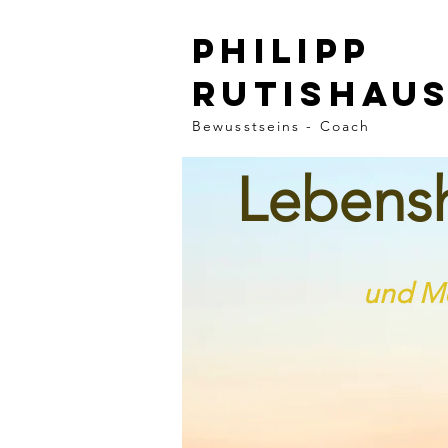
Philipp
rutishau
Bewusstseins - Coach
Lebens
und Me