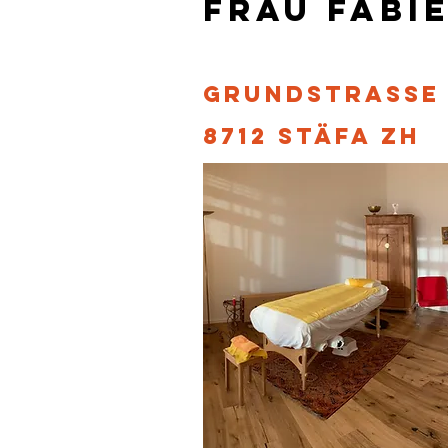
Frau Fabi
Grundstrass
8712 Stäf