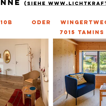
enne
(siehe www.lichtkraft
e 10b oder Wingertweg
a ZH 7015 Tamins