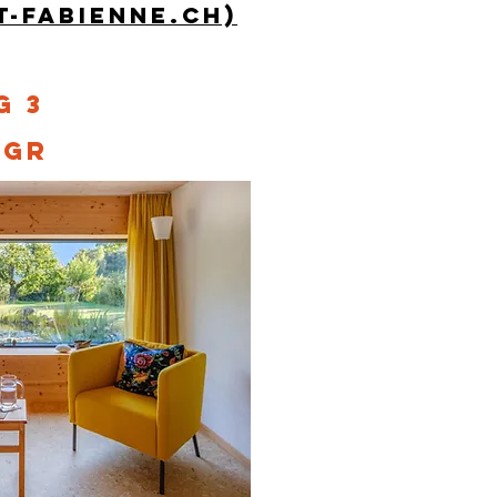
-fabienne.ch)
 3
 GR