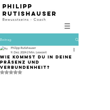
Philipp
rutishauser
Bewusstseins - Coach
Beitrag
Philipp Rutishauser
9. Dez. 2024
2 Min. Lesezeit
Wie kommst du in deine
Präsenz und
Verbundenheit?
Mit NaN von 5 Sternen bewertet.